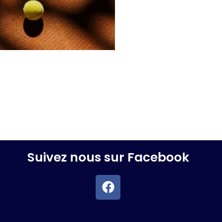
Suivez nous sur Facebook
F
a
c
e