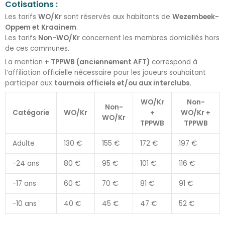
Cotisations :
Les tarifs
WO/Kr
sont réservés aux habitants de
Wezembeek-
Oppem et Kraainem
.
Les tarifs
Non-WO/Kr
concernent les membres domiciliés hors
de ces communes.
La mention
+ TPPWB (anciennement AFT)
correspond à
l’affiliation officielle nécessaire pour les joueurs souhaitant
participer aux
tournois officiels et/ou aux interclubs
.
WO/Kr
Non-
Non-
Catégorie
WO/Kr
+
WO/Kr +
WO/Kr
TPPWB
TPPWB
Adulte
130 €
155 €
172 €
197 €
-24 ans
80 €
95 €
101 €
116 €
-17 ans
60 €
70 €
81 €
91 €
-10 ans
40 €
45 €
47 €
52 €